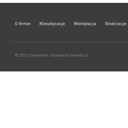
O firmie
Klimatyzacje
Wentylacja
Realizacje
© 2022 Climatechnik. Wykonanie Unimedio.pl