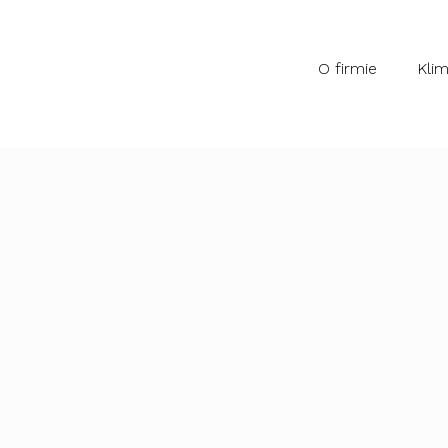
O firmie
Klim